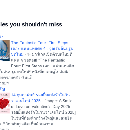
ies you shouldn't miss
ัง
The Fantastic Four: First Steps -
เดอะ แฟนแทสติก 4 : จุดเริ่มต้นปฐม
บทใหม่
-
✨ มาร์เวลเปิดตัวบทใหม่ที่
แฟน ๆ รอคอย! *The Fantastic
Four: First Steps เดอะ แฟนแทสติก
ริ่มต้นปฐมบทใหม่* หนังที่พาคนดูไปสัมผัส
งครอบครัว ซีนแอ็...
ผ่านมา
คัญ
14 กุมภาพันธ์ รอยยิ้มแห่งรักในวัน
วาเลนไทน์ 2025
-
[image: A Smile
of Love on Valentine's Day 2025 -
รอยยิ้มแห่งรักในวันวาเลนไทน์ 2025]
ในวันที่ท้องฟ้ากว้างใหญ่และลมเย็น
น ชีวิตกลับถูกเติมเต็มด้วยความ...
ผ่านมา