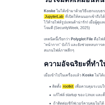
Koske
ไม่ได้เข้ามาด้วยวิธีแฮกแบบธรร
JupyterLab
ที่เปิดให้คนนอกเข้าถึงได
ไว้ท้ายไฟล์รูปแพนด้าน่ารัก! เมื่อผู้ดู
โจมตี (SecurityWeek, 2025)
เทคนิคนี้เรียกว่า
Polyglot File
คือไฟล
"หน้ากาก" บังไว้ และยังช่วยหลบการ
สแกนไฟล์ภาพลึกๆ
ความอัจฉริยะที่ทำใ
เมื่อเข้าไปในเครื่องแล้ว
Koske
ไม่ได้แ
ติดตั้ง
rootkit
เพื่อควบคุมระบบใ
แก้ไฟล์ startup ของ Linux และตั
ถ้าติดต่อเซิร์ฟเวอร์ควบคุมไม่ได้ 