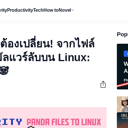
rity
Productivity
Tech
How to
Novel
Pop
ต้องเปลี่ยน! จากไฟล์
่มัลแวร์ลับบน Linux:
W
🐼
A
Ph