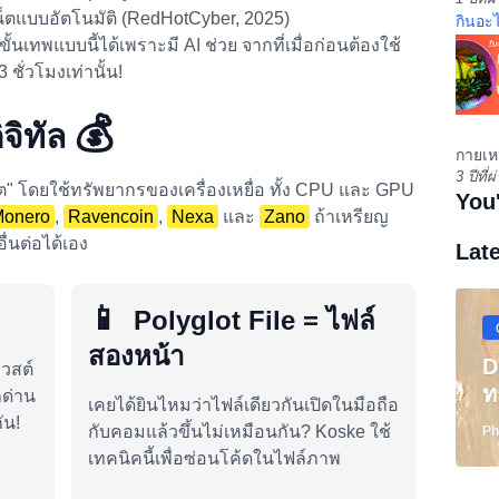
น็ตแบบอัตโนมัติ (RedHotCyber, 2025)
กินอะไ
้ดขั้นเทพแบบนี้ได้เพราะมี AI ช่วย จากที่เมื่อก่อนต้องใช้
ชั่วโมงเท่านั้น!
💰
ิจิทัล
กายเหม
3 ปีที่
ปโต" โดยใช้ทรัพยากรของเครื่องเหยื่อ ทั้ง CPU และ GPU
You
onero
,
Ravencoin
,
Nexa
และ
Zano
ถ้าเหรียญ
่นต่อได้เอง
Lat
📱
Polyglot File = ไฟล์
สองหน้า
D
ควสต์
ท
กด่าน
เคยได้ยินไหมว่าไฟล์เดียวกันเปิดในมือถือ
ัน!
กับคอมแล้วขึ้นไม่เหมือนกัน? Koske ใช้
Ph
เทคนิคนี้เพื่อซ่อนโค้ดในไฟล์ภาพ