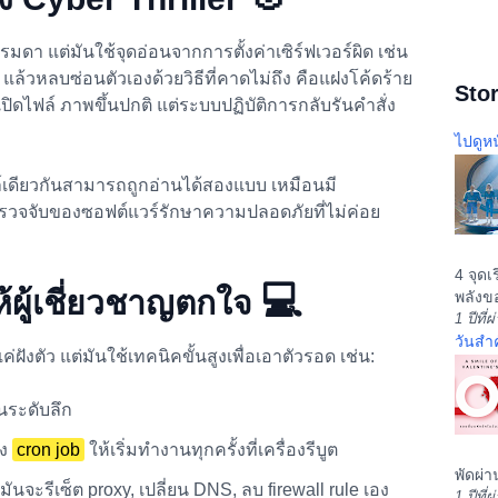
มดา แต่มันใช้จุดอ่อนจากการตั้งค่าเซิร์ฟเวอร์ผิด เช่น
้ แล้วหลบซ่อนตัวเองด้วยวิธีที่คาดไม่ถึง คือแฝงโค้ดร้าย
Stor
แลเปิดไฟล์ ภาพขึ้นปกติ แต่ระบบปฏิบัติการกลับรันคำสั่ง
ไปดูหน
์เดียวกันสามารถถูกอ่านได้สองแบบ เหมือนมี
ตรวจจับของซอฟต์แวร์รักษาความปลอดภัยที่ไม่ค่อย
4 จุดเ
💻
ห้ผู้เชี่ยวชาญตกใจ
พลังขอ
1 ปีที่
วันสำ
ค่ฝังตัว แต่มันใช้เทคนิคขั้นสูงเพื่อเอาตัวรอด เช่น:
นระดับลึก
้ง
cron job
ให้เริ่มทำงานทุกครั้งที่เครื่องรีบูต
พัดผ่า
มันจะรีเซ็ต proxy, เปลี่ยน DNS, ลบ firewall rule เอง
1 ปีที่