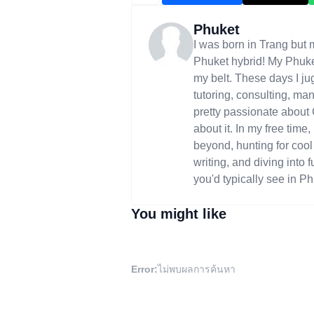
Phuket
I was born in Trang but 
Phuket hybrid! My Phuket
my belt. These days I jug
tutoring, consulting, man
pretty passionate about
about it. In my free time
beyond, hunting for cool
writing, and diving into f
you'd typically see in Ph
You might like
Error:
ไม่พบผลการค้นหา