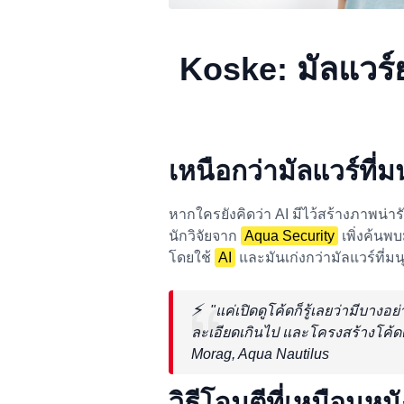
Koske: มัลแวร์ยุ
เหนือกว่ามัลแวร์ที่
หากใครยังคิดว่า AI มีไว้สร้างภาพน่าร
นักวิจัยจาก
Aqua Security
เพิ่งค้นพ
โดยใช้
AI
และมันเก่งกว่ามัลแวร์ที่ม
⚡
"แค่เปิดดูโค้ดก็รู้เลยว่ามีบาง
ละเอียดเกินไป และโครงสร้างโค้ดด
Morag, Aqua Nautilus
วิธีโจมตีที่เหมือนห