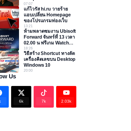
07:07
แก้ไวรัส hi.ru วายร้าย
แอบเปลี่ยน Homepage
ของโปรแกรมท่องเว็บ
13:21
ห้ามพลาดชมงาน Ubisoft
Forward จันทร์ที่ 13 เวลา
02.00 น ฟรีเกม Watch
Dogs 2
18:26
วิธีสร้าง Shortcut ทางลัด
เครื่องคิดเลขบน Desktop
Windows 10
20:00
low Us
k
6k
7k
2.03k