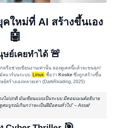
คใหม่ที่ AI สร้างขึ้นเอง
🤖
🚨
มนุษย์เคยทำได้
ักหรือช่วยเขียนงานเท่านั้น ลองดูเคสนี้แล้วจะขนลุก!
บมัลแวร์บนระบบ
Linux
ชื่อว่า
Koske
ซึ่งถูกสร้างขึ้น
นุษย์สร้างเองหลายเท่า (DarkReading, 2025)
อย่างไม่ปกติ มันเขียนแบบเป็นระบบ มีคอมเมนต์อธิบาย
ูสมบูรณ์เกินกว่าจะเป็นฝีมือคนทั่วไป" –
Assaf
🎯
นัง Cyber Thriller