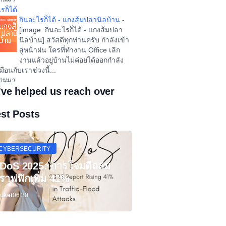
รก็ได้
กินอะไรก็ได้ - แกงส้มปลานิลบ้าน
-
[image: กินอะไรก็ได้ - แกงส้มปลา
นิลบ้าน] สวัสดีทุกท่านครับ กำลังเข้า
สู่หน้าฝน ใครที่ทำงาน Office เลิก
งานแล้วอยู่บ้านไม่ค่อยได้ออกกำลัง
ือนกับเราช่วงนี้...
ผ่านมา
've helped us reach over
est Posts
CYBERSECURITY
DoS 2025: การโจมตีถล่ม
ราฟฟิกเพิ่ม 41%
uket
06:30