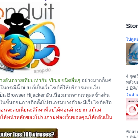
Stor
ไปดูหน
4 จุดเ
้างอันตรายเทียบเท่ากับ Virus ชนิดอื่นๆ
อย่างมากก็แค่
พลังขอ
รณีนี้ hi.ru ก็เป็นเว็บไซต์ที่ให้บริการแบบเว็บ
1 ปีที่
วันสำ
ัดเป็น Browser Hijacker อันเนื่องมากจากเหตุผลข้างต้น
่นในขั้นตอนการติดตั้งโปรแกรมบางตัวจะมีเว็บไซต์หรือ
อนจะลบเนี่ยนะสิก็หาที่ลบได้ค่อนค้างยาก แม้แต่
ขให้หน้าหลักของโปรแกรมท่องเว็บของคุณให้กลับเป็น
พัดผ่า
1 ปีที่