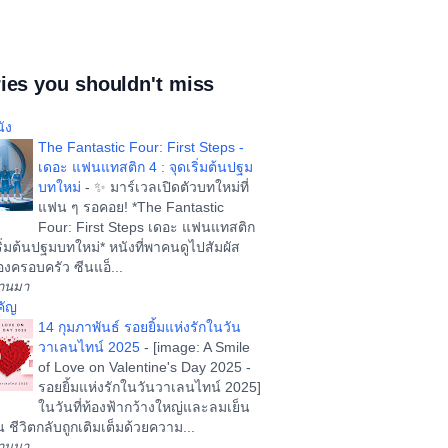
ies you shouldn't miss
ัง
The Fantastic Four: First Steps -
เดอะ แฟนแทสติก 4 : จุดเริ่มต้นปฐม
บทใหม่
-
✨ มาร์เวลเปิดตัวบทใหม่ที่
แฟน ๆ รอคอย! *The Fantastic
Four: First Steps เดอะ แฟนแทสติก
ริ่มต้นปฐมบทใหม่* หนังที่พาคนดูไปสัมผัส
งครอบครัว ซีนแอ็...
ผ่านมา
คัญ
14 กุมภาพันธ์ รอยยิ้มแห่งรักในวัน
วาเลนไทน์ 2025
-
[image: A Smile
of Love on Valentine's Day 2025 -
รอยยิ้มแห่งรักในวันวาเลนไทน์ 2025]
ในวันที่ท้องฟ้ากว้างใหญ่และลมเย็น
น ชีวิตกลับถูกเติมเต็มด้วยความ...
ผ่านมา