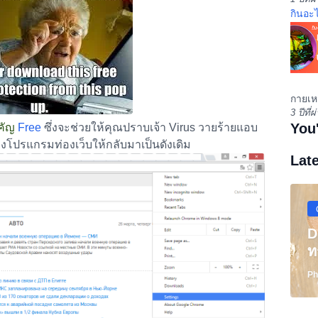
กินอะไ
กายเหม
3 ปีที่
You
ำคัญ
Free
ซึ่งจะช่วยให้คุณปราบเจ้า Virus วายร้ายแอบ
ของโปรแกรมท่องเว็บให้กลับมาเป็นดังเดิม
Lat
D
ท
Ph