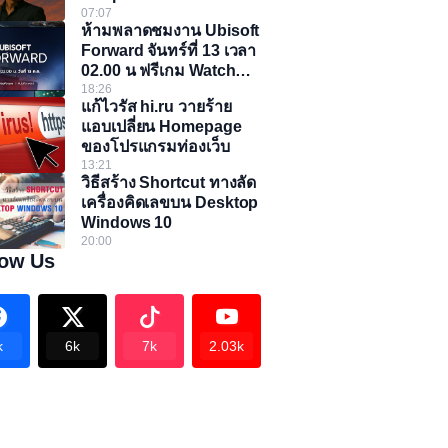
07:07
ห้ามพลาดชมงาน Ubisoft
Forward จันทร์ที่ 13 เวลา
02.00 น ฟรีเกม Watch
Dogs 2
18:26
แก้ไวรัส hi.ru วายร้าย
แอบเปลี่ยน Homepage
ของโปรแกรมท่องเว็บ
13:21
วิธีสร้าง Shortcut ทางลัด
เครื่องคิดเลขบน Desktop
Windows 10
20:00
low Us
k
6k
7k
2.03k