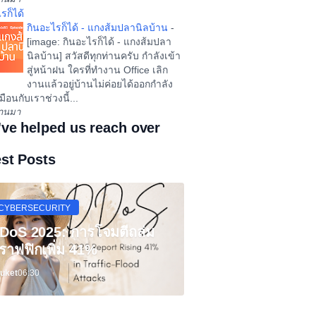
รก็ได้
กินอะไรก็ได้ - แกงส้มปลานิลบ้าน
-
[image: กินอะไรก็ได้ - แกงส้มปลา
นิลบ้าน] สวัสดีทุกท่านครับ กำลังเข้า
สู่หน้าฝน ใครที่ทำงาน Office เลิก
งานแล้วอยู่บ้านไม่ค่อยได้ออกกำลัง
ือนกับเราช่วงนี้...
ผ่านมา
've helped us reach over
est Posts
CYBERSECURITY
DoS 2025: การโจมตีถล่ม
ราฟฟิกเพิ่ม 41%
uket
06:30