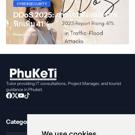
CYBERSECURITY
DDoS 2025: การโจมตีถล่มทราฟ
ฟิกเพิ่ม 41%
Phuket
06:30
Tutor providing IT consultations, Project Manager, and tourist
guidance in Phuket.
Categories
We use cookies