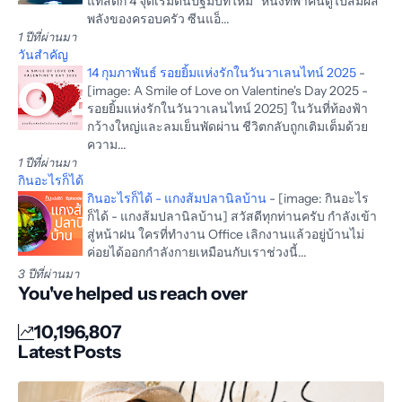
แทสติก 4 จุดเริ่มต้นปฐมบทใหม่* หนังที่พาคนดูไปสัมผัส
พลังของครอบครัว ซีนแอ็...
1 ปีที่ผ่านมา
วันสำคัญ
14 กุมภาพันธ์ รอยยิ้มแห่งรักในวันวาเลนไทน์ 2025
-
[image: A Smile of Love on Valentine's Day 2025 -
รอยยิ้มแห่งรักในวันวาเลนไทน์ 2025] ในวันที่ท้องฟ้า
กว้างใหญ่และลมเย็นพัดผ่าน ชีวิตกลับถูกเติมเต็มด้วย
ความ...
1 ปีที่ผ่านมา
กินอะไรก็ได้
กินอะไรก็ได้ - แกงส้มปลานิลบ้าน
-
[image: กินอะไร
ก็ได้ - แกงส้มปลานิลบ้าน] สวัสดีทุกท่านครับ กำลังเข้า
สู่หน้าฝน ใครที่ทำงาน Office เลิกงานแล้วอยู่บ้านไม่
ค่อยได้ออกกำลังกายเหมือนกับเราช่วงนี้...
3 ปีที่ผ่านมา
You've helped us reach over
10,196,807
Latest Posts