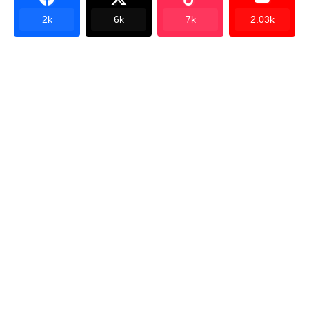
2k
6k
7k
2.03k