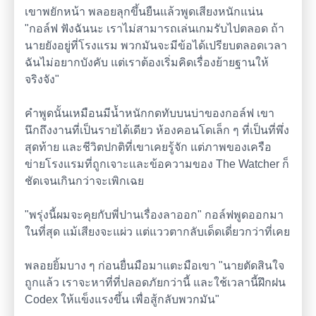
เขาพยักหน้า พลอยลุกขึ้นยืนแล้วพูดเสียงหนักแน่น
"กอล์ฟ ฟังฉันนะ เราไม่สามารถเล่นเกมรับไปตลอด ถ้า
นายยังอยู่ที่โรงแรม พวกมันจะมีข้อได้เปรียบตลอดเวลา
ฉันไม่อยากบังคับ แต่เราต้องเริ่มคิดเรื่องย้ายฐานให้
จริงจัง"
คำพูดนั้นเหมือนมีน้ำหนักกดทับบนบ่าของกอล์ฟ เขา
นึกถึงงานที่เป็นรายได้เดียว ห้องคอนโดเล็ก ๆ ที่เป็นที่พึ่ง
สุดท้าย และชีวิตปกติที่เขาเคยรู้จัก แต่ภาพของเครือ
ข่ายโรงแรมที่ถูกเจาะและข้อความของ The Watcher ก็
ชัดเจนเกินกว่าจะเพิกเฉย
"พรุ่งนี้ผมจะคุยกับพี่ปานเรื่องลาออก" กอล์ฟพูดออกมา
ในที่สุด แม้เสียงจะแผ่ว แต่แววตากลับเด็ดเดี่ยวกว่าที่เคย
พลอยยิ้มบาง ๆ ก่อนยื่นมือมาแตะมือเขา "นายตัดสินใจ
ถูกแล้ว เราจะหาที่ที่ปลอดภัยกว่านี้ และใช้เวลานี้ฝึกฝน
Codex ให้แข็งแรงขึ้น เพื่อสู้กลับพวกมัน"