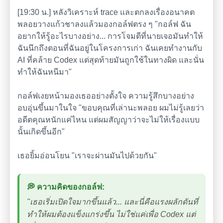
[19:30 น.] หลังวิเคราะห์ trace และตกลงเรื่องอนาคต
พลอยวางแก้วชาลงแล้วมองกอล์ฟตรง ๆ "กอล์ฟ ฉัน
อยากให้รู้อะไรบางอย่าง... การโจมตีที่นายเจอมันทำให้
ฉันนึกถึงตอนที่ฉันอยู่ในโครงการเก่า ฉันเคยทำงานกับ
AI ที่คล้าย Codex แต่สุดท้ายมันถูกใช้ในทางผิด และนั่น
ทำให้ฉันหนีมา"
กอล์ฟเงยหน้ามองเธออย่างตั้งใจ ความรู้สึกบางอย่าง
อบอุ่นขึ้นมาในใจ "ขอบคุณที่เล่านะพลอย ผมไม่รู้เลยว่า
อดีตคุณหนักแค่ไหน แต่ผมสัญญาว่าจะไม่ให้เรื่องแบบ
นั้นเกิดขึ้นอีก"
เธอยิ้มอ่อนโยน "เราจะผ่านมันไปด้วยกัน"
💭 ความคิดของกอล์ฟ:
"เธอเริ่มเปิดใจมากขึ้นแล้ว... และนี่คือแรงผลักดันที่
ทำให้ผมต้องแข็งแกร่งขึ้น ไม่ใช่แค่เพื่อ Codex แต่