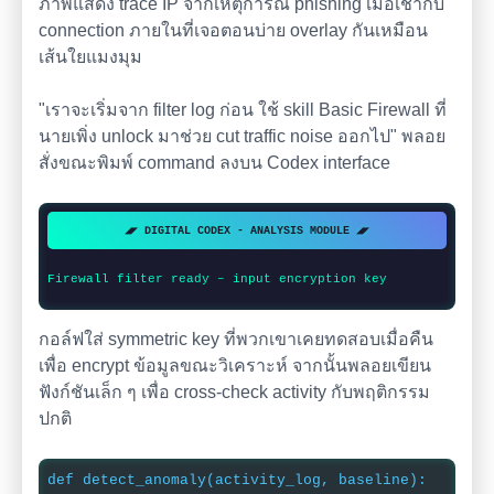
ภาพแสดง trace IP จากเหตุการณ์ phishing เมื่อเช้ากับ
connection ภายในที่เจอตอนบ่าย overlay กันเหมือน
เส้นใยแมงมุม
"เราจะเริ่มจาก filter log ก่อน ใช้ skill Basic Firewall ที่
นายเพิ่ง unlock มาช่วย cut traffic noise ออกไป" พลอย
สั่งขณะพิมพ์ command ลงบน Codex interface
◢◤ DIGITAL CODEX - ANALYSIS MODULE ◢◤
Firewall filter ready – input encryption key
กอล์ฟใส่ symmetric key ที่พวกเขาเคยทดสอบเมื่อคืน
เพื่อ encrypt ข้อมูลขณะวิเคราะห์ จากนั้นพลอยเขียน
ฟังก์ชันเล็ก ๆ เพื่อ cross-check activity กับพฤติกรรม
ปกติ
def detect_anomaly(activity_log, baseline):