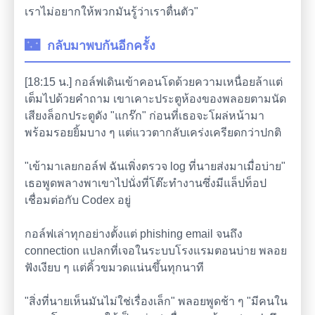
เราไม่อยากให้พวกมันรู้ว่าเราตื่นตัว"
🌃
กลับมาพบกันอีกครั้ง
[18:15 น.] กอล์ฟเดินเข้าคอนโดด้วยความเหนื่อยล้าแต่
เต็มไปด้วยคำถาม เขาเคาะประตูห้องของพลอยตามนัด
เสียงล็อกประตูดัง "แกร๊ก" ก่อนที่เธอจะโผล่หน้ามา
พร้อมรอยยิ้มบาง ๆ แต่แววตากลับเคร่งเครียดกว่าปกติ
"เข้ามาเลยกอล์ฟ ฉันเพิ่งตรวจ log ที่นายส่งมาเมื่อบ่าย"
เธอพูดพลางพาเขาไปนั่งที่โต๊ะทำงานซึ่งมีแล็ปท็อป
เชื่อมต่อกับ Codex อยู่
กอล์ฟเล่าทุกอย่างตั้งแต่ phishing email จนถึง
connection แปลกที่เจอในระบบโรงแรมตอนบ่าย พลอย
ฟังเงียบ ๆ แต่คิ้วขมวดแน่นขึ้นทุกนาที
"สิ่งที่นายเห็นมันไม่ใช่เรื่องเล็ก" พลอยพูดช้า ๆ "มีคนใน