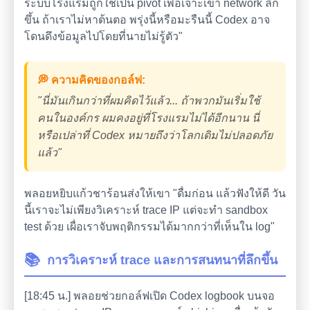
ระบบโรงแรมถูกใช้เป็น pivot เพื่อเจาะเข้า network ลึก
ขึ้น ถ้าเราไม่หาต้นตอ พรุ่งนี้หรือมะรืนนี้ Codex อาจ
โดนดึงข้อมูลไปโดยที่นายไม่รู้ตัว"
💭 ความคิดของกอล์ฟ:
"นี่มันเกินกว่าที่ผมคิดไว้แล้ว... ถ้าพวกมันเริ่มใช้
คนในองค์กร ผมคงอยู่ที่โรงแรมไม่ได้อีกนาน นี่
หรือเปล่าที่ Codex หมายถึงว่าโลกเดิมไม่ปลอดภัย
แล้ว"
พลอยหยิบแก้วชาร้อนส่งให้เขา "ดื่มก่อน แล้วฟังให้ดี วัน
นี้เราจะไม่เพียงวิเคราะห์ trace IP แต่จะทำ sandbox
test ด้วย เผื่อเราจับพฤติกรรมได้มากกว่าที่เห็นใน log"
📚
การวิเคราะห์ trace และการสนทนาที่ลึกขึ้น
[18:45 น.] พลอยช่วยกอล์ฟเปิด Codex logbook บนจอ