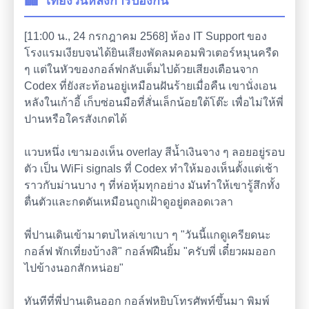
🏢
เที่ยงวันหลังการป้องกัน
[11:00 น., 24 กรกฎาคม 2568] ห้อง IT Support ของ
โรงแรมเงียบจนได้ยินเสียงพัดลมคอมพิวเตอร์หมุนครืด
ๆ แต่ในหัวของกอล์ฟกลับเต็มไปด้วยเสียงเตือนจาก
Codex ที่ยังสะท้อนอยู่เหมือนฝันร้ายเมื่อคืน เขานั่งเอน
หลังในเก้าอี้ เก็บซ่อนมือที่สั่นเล็กน้อยใต้โต๊ะ เพื่อไม่ให้พี่
ปานหรือใครสังเกตได้
แวบหนึ่ง เขามองเห็น overlay สีน้ำเงินจาง ๆ ลอยอยู่รอบ
ตัว เป็น WiFi signals ที่ Codex ทำให้มองเห็นตั้งแต่เช้า
ราวกับม่านบาง ๆ ที่ห่อหุ้มทุกอย่าง มันทำให้เขารู้สึกทั้ง
ตื่นตัวและกดดันเหมือนถูกเฝ้าดูอยู่ตลอดเวลา
พี่ปานเดินเข้ามาตบไหล่เขาเบา ๆ "วันนี้แกดูเครียดนะ
กอล์ฟ พักเที่ยงบ้างสิ" กอล์ฟฝืนยิ้ม "ครับพี่ เดี๋ยวผมออก
ไปข้างนอกสักหน่อย"
ทันทีที่พี่ปานเดินออก กอล์ฟหยิบโทรศัพท์ขึ้นมา พิมพ์