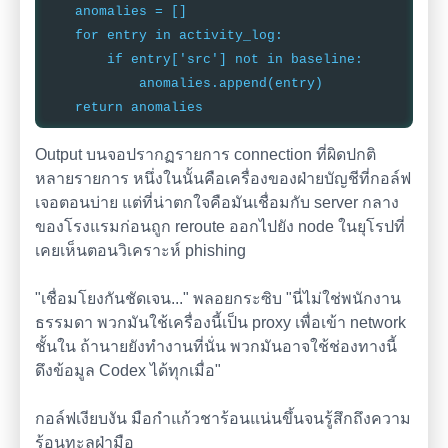
anomalies = []
for entry in activity_log:
if entry['src'] not in baseline:
anomalies.append(entry)
return anomalies
Output บนจอปรากฏรายการ connection ที่ผิดปกติ
หลายรายการ หนึ่งในนั้นคือเครื่องของฝ่ายบัญชีที่กอล์ฟ
เจอตอนบ่าย แต่ที่น่าตกใจคือมันเชื่อมกับ server กลาง
ของโรงแรมก่อนถูก reroute ออกไปยัง node ในยุโรปที่
เคยเห็นตอนวิเคราะห์ phishing
"เชื่อมโยงกันชัดเจน..." พลอยกระซิบ "นี่ไม่ใช่พนักงาน
ธรรมดา พวกมันใช้เครื่องนี้เป็น proxy เพื่อเข้า network
ชั้นใน ถ้านายยังทำงานที่นั่น พวกมันอาจใช้ช่องทางนี้
ดึงข้อมูล Codex ได้ทุกเมื่อ"
กอล์ฟเงียบงัน มือกำแก้วชาร้อนแน่นขึ้นจนรู้สึกถึงความ
ร้อนทะลุฝ่ามือ