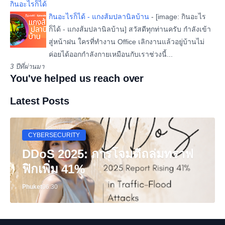
กินอะไรก็ได้
กินอะไรก็ได้ - แกงส้มปลานิลบ้าน
-
[image: กินอะไร
ก็ได้ - แกงส้มปลานิลบ้าน] สวัสดีทุกท่านครับ กำลังเข้า
สู่หน้าฝน ใครที่ทำงาน Office เลิกงานแล้วอยู่บ้านไม่
ค่อยได้ออกกำลังกายเหมือนกับเราช่วงนี้...
3 ปีที่ผ่านมา
You've helped us reach over
Latest Posts
CYBERSECURITY
DDoS 2025: การโจมตีถล่มทราฟ
ฟิกเพิ่ม 41%
Phuket
06:30