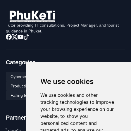
Tutor providing IT consultations, Project Manager, and tourist
guidance in Phuket.
Categories
Cybersecurity
Tech
Novel
How To
We use cookies
Productivity
Digital Immortal
Call Me Shadow
We use cookies and other
Falling for Fake
It’s Your Business
Black Jasmine
tracking technologies to improve
your browsing experience on our
website, to show you
Partners
personalized content and
targeted ads, to analyze our
ไปดูหนัง
วันสำคัญ