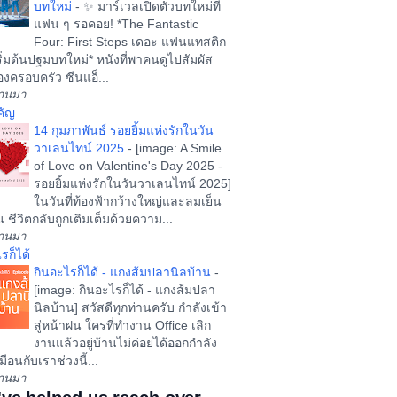
บทใหม่
-
✨ มาร์เวลเปิดตัวบทใหม่ที่
แฟน ๆ รอคอย! *The Fantastic
Four: First Steps เดอะ แฟนแทสติก
ริ่มต้นปฐมบทใหม่* หนังที่พาคนดูไปสัมผัส
งครอบครัว ซีนแอ็...
ผ่านมา
คัญ
14 กุมภาพันธ์ รอยยิ้มแห่งรักในวัน
วาเลนไทน์ 2025
-
[image: A Smile
of Love on Valentine's Day 2025 -
รอยยิ้มแห่งรักในวันวาเลนไทน์ 2025]
ในวันที่ท้องฟ้ากว้างใหญ่และลมเย็น
น ชีวิตกลับถูกเติมเต็มด้วยความ...
ผ่านมา
รก็ได้
กินอะไรก็ได้ - แกงส้มปลานิลบ้าน
-
[image: กินอะไรก็ได้ - แกงส้มปลา
นิลบ้าน] สวัสดีทุกท่านครับ กำลังเข้า
สู่หน้าฝน ใครที่ทำงาน Office เลิก
งานแล้วอยู่บ้านไม่ค่อยได้ออกกำลัง
ือนกับเราช่วงนี้...
ผ่านมา