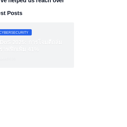
've helped us reach over
est Posts
CYBERSECURITY
DoS 2025: การโจมตีถล่ม
ราฟฟิกเพิ่ม 41%
uket
06:30