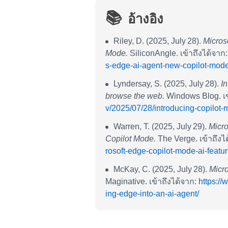
📚
อ้างอิง
Riley, D. (2025, July 28).
Micros
Mode.
SiliconAngle. เข้าถึงได้จาก
s-edge-ai-agent-new-copilot-mode
Lyndersay, S. (2025, July 28).
I
browse the web.
Windows Blog. เข
v/2025/07/28/introducing-copilo
Warren, T. (2025, July 29).
Micro
Copilot Mode.
The Verge. เข้าถึงไ
rosoft-edge-copilot-mode-ai-featu
McKay, C. (2025, July 28).
Micro
Maginative. เข้าถึงได้จาก:
https://
ing-edge-into-an-ai-agent/