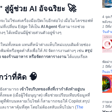
🚀
สู่ผู้ช่วย AI อัจฉริยะ
4 จุดเ
จะไม่ใช่แค่เครื่องมือเปิดเว็บอีกต่อไป เมื่อไมโครซอฟท์
พลังขอ
ี่เปลี่ยน Edge ให้เป็น
AI Agent
ซึ่งสามารถช่วย
1 ปีที่
วันสำ
 ได้เหมือนมีผู้ช่วยส่วนตัวอยู่ข้างๆ
ใหม่ทั้งหมด แทนที่หน้าต่างแท็บใหม่แบบเดิมด้วยช่อง
พิมพ์หรือพูดคำสั่งเพื่อให้ AI จัดการงานต่างๆ เช่น
สรุป
ท็บ จองร้านอาหาร หรือจัดการตารางงาน
ได้แบบเรียล
พัดผ่า
1 ปีที่
กินอะไ
🧠
ว่าที่คิด
่ยังสามารถ
เข้าใจบริบทของสิ่งที่เรากำลังทำอยู่บน
หมด (เมื่อผู้ใช้อนุญาต) เพื่อช่วยเปรียบเทียบข้อมูลที่
งดูที่พักบนหลายเว็บไซต์ ก็สามารถขอให้ Copilot สรุป
กายเหม
3 ปีที่
 และราคาคุ้มที่สุด โดยไม่ต้องสลับแท็บไปมา (
The