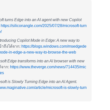
oft turns Edge into an AI agent with new Copilot
:
https://siliconangle.com/2025/07/28/microsoft-turn
/
ntroducing Copilot Mode in Edge: A new way to
้าถึงได้จาก:
https://blogs.windows.com/msedgede
t-mode-in-edge-a-new-way-to-browse-the-web
soft Edge transforms into an AI browser with new
ด้จาก:
https://www.theverge.com/news/714435/mic
res
soft is Slowly Turning Edge into an AI Agent.
www.maginative.com/article/microsoft-is-slowly-turn