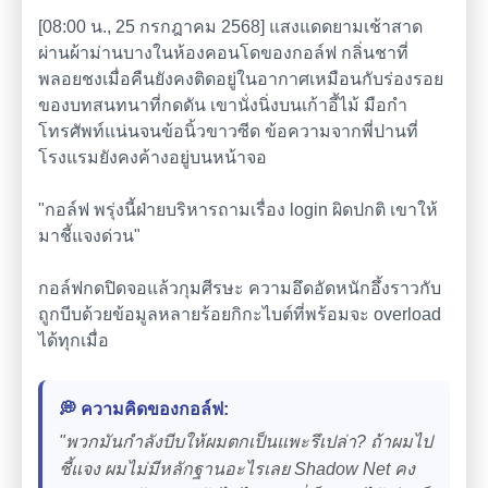
[08:00 น., 25 กรกฎาคม 2568] แสงแดดยามเช้าสาด
ผ่านผ้าม่านบางในห้องคอนโดของกอล์ฟ กลิ่นชาที่
พลอยชงเมื่อคืนยังคงติดอยู่ในอากาศเหมือนกับร่องรอย
ของบทสนทนาที่กดดัน เขานั่งนิ่งบนเก้าอี้ไม้ มือกำ
โทรศัพท์แน่นจนข้อนิ้วขาวซีด ข้อความจากพี่ปานที่
โรงแรมยังคงค้างอยู่บนหน้าจอ
"กอล์ฟ พรุ่งนี้ฝ่ายบริหารถามเรื่อง login ผิดปกติ เขาให้
มาชี้แจงด่วน"
กอล์ฟกดปิดจอแล้วกุมศีรษะ ความอึดอัดหนักอึ้งราวกับ
ถูกบีบด้วยข้อมูลหลายร้อยกิกะไบต์ที่พร้อมจะ overload
ได้ทุกเมื่อ
💭 ความคิดของกอล์ฟ:
"พวกมันกำลังบีบให้ผมตกเป็นแพะรึเปล่า? ถ้าผมไป
ชี้แจง ผมไม่มีหลักฐานอะไรเลย Shadow Net คง