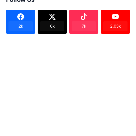
2k
6k
7k
2.03k