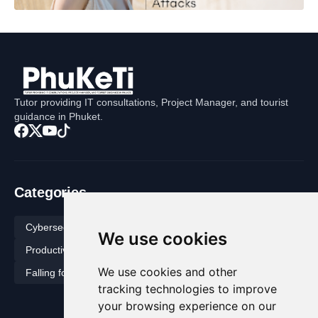
Tutor providing IT consultations, Project Manager, and tourist
guidance in Phuket.
Categories
Cybersecurity
Tech
Novel
How To
We use cookies
Productivity
Digital Immortal
Call Me Shadow
We use cookies and other
Falling for Fake
It’s Your Business
Black Jasmine
tracking technologies to improve
your browsing experience on our