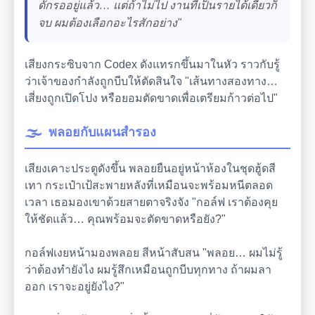
ดักรออยู่แล้ว… แต่ถ้าไม่ไป งานที่เป็นรายได้เดียวก็
จบ ผมต้องเลือกอะไรสักอย่าง"
เสียงกระซิบจาก Codex ดังแทรกขึ้นมาในหัว ราวกับรู้
ว่าเจ้าของกำลังถูกบีบให้ตัดสินใจ "เส้นทางสองทาง…
เสี่ยงถูกเปิดโปง หรือยอมตัดขาดเพื่อเตรียมก้าวต่อไป"
🌫️
พลอยกับแผนสำรอง
เสียงเคาะประตูดังขึ้น พลอยยืนอยู่หน้าห้องในชุดฮู้ดสี
เทา กระเป๋าเป้สะพายหลังที่เหมือนจะพร้อมหนีตลอด
เวลา เธอมองเขาด้วยสายตาจริงจัง "กอล์ฟ เราต้องคุย
ให้ชัดแล้ว… คุณพร้อมจะตัดขาดหรือยัง?"
กอล์ฟเงยหน้ามองพลอย สีหน้าสับสน "พลอย… ผมไม่รู้
ว่าต้องทำยังไง ผมรู้สึกเหมือนถูกบีบทุกทาง ถ้าผมลา
ออก เราจะอยู่ยังไง?"