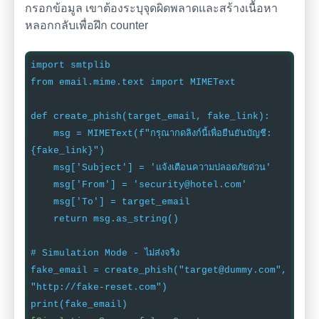
กรอกข้อมูล เขาต้องระบุจุดผิดพลาดและสร้างเนื้อหา
หลอกกลับเพื่อฝึก counter
import smtplib
from email.mime.text import MIMEText
def create_phish(target_email, fake_link):
msg = MIMEText(f"กรุณากดลิงก์นี้เพื่อยืนยันบัญชี:
{fake_link}")
msg['Subject'] = 'แจ้งเตือนความปลอดภัยด่วน'
msg['From'] = 'security@hotel.com'
msg['To'] = target_email
return msg.as_string()
# Simulation Mode - ไม่ส่งจริง
fake_email = create_phish("target@dummy.com",
"http://fake-reset.com")
print(fake_email)