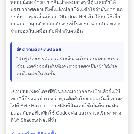
พลอยนั่งลงข้างเขา กลิ่นน้ำหอมจางๆ ที่คุ้นเคยทำให้
บรรยากาศคลายตึงขึ้นเล็กน้อย "ฉันเข้าใจว่ามันยาก แต่
กอล์ฟ… คุณเห็นแล้วว่า Shadow Net เริ่มใช้ทุกวิธีเพื่อ
บีบคุณ ถ้าคุณยังยึดติดกับงานที่โรงแรม พวกมันจะเจาะ
ผ่านช่องนั้นเหมือนกับที่ทำกับคนอื่น"
💭 ความคิดของพลอย:
"ฉันรู้ดีว่าการตัดขาดมันเจ็บแค่ไหน ฉันเคยผ่านมา
ก่อน แต่ถ้ากอล์ฟยังลังเล เขาอาจตกเป็นเป้าได้ง่าย
เหมือนฉันในวันนั้น"
เธอหยิบแฟลชไดรฟ์สีเงินออกมาจากกระเป๋าแล้วยื่นให้
เขา "นี่คือแผนสำรอง ถ้าคุณตัดสินใจลาออกวันนี้ เราจะ
ไปที่ Byte Haven – คาเฟ่ลับที่ฉันเคยใช้เป็นที่ซ่อน มัน
ปลอดภัยพอที่จะฝึกใช้ Codex ต่อ และเราจะเริ่มหาทาง
ตีโต้ Shadow Net ที่นั่น"