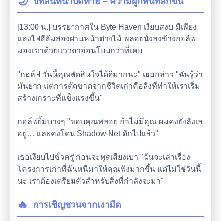
🌙
บทสนทนาปิดท้าย – ความผูกพันที่ลึกขึ้น
[13:00 น.] บรรยากาศใน Byte Haven เงียบสงบ มีเพียง
แสงไฟสีส้มส่องผ่านหน้าต่างไม้ พลอยนั่งลงข้างกอล์ฟ
มองเขาด้วยแววตาอ่อนโยนกว่าที่เคย
"กอล์ฟ วันนี้คุณตัดสินใจได้ดีมากนะ" เธอกล่าว "ฉันรู้ว่า
มันยาก แต่การตัดขาดจากชีวิตเก่าคือสิ่งที่ทำให้เราเริ่ม
สร้างเกราะที่แข็งแรงขึ้น"
กอล์ฟยิ้มบางๆ "ขอบคุณพลอย ถ้าไม่มีคุณ ผมคงยังลังเล
อยู่… และคงโดน Shadow Net ดักไปแล้ว"
เธอเงียบไปชั่วครู่ ก่อนจะพูดเสียงเบา "ฉันจะเล่าเรื่อง
โครงการเก่าที่ฉันหนีมาให้คุณฟังมากขึ้น แต่ไม่ใช่วันนี้
นะ เราต้องเตรียมตัวสำหรับสิ่งที่กำลังจะมา"
🔥
การเชิญชวนจากเงามืด