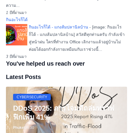
ความ...
1 ปีที่ผ่านมา
กินอะไรก็ได้
กินอะไรก็ได้ - แกงส้มปลานิลบ้าน
-
[image: กินอะไร
ก็ได้ - แกงส้มปลานิลบ้าน] สวัสดีทุกท่านครับ กำลังเข้า
สู่หน้าฝน ใครที่ทำงาน Office เลิกงานแล้วอยู่บ้านไม่
ค่อยได้ออกกำลังกายเหมือนกับเราช่วงนี้...
3 ปีที่ผ่านมา
You've helped us reach over
Latest Posts
CYBERSECURITY
DDoS 2025: การโจมตีถล่มทราฟ
ฟิกเพิ่ม 41%
Phuket
06:30