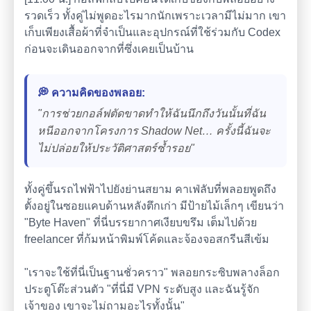
รวดเร็ว ทั้งคู่ไม่พูดอะไรมากนักเพราะเวลามีไม่มาก เขา
เก็บเพียงเสื้อผ้าที่จำเป็นและอุปกรณ์ที่ใช้ร่วมกับ Codex
ก่อนจะเดินออกจากที่ซึ่งเคยเป็นบ้าน
💭 ความคิดของพลอย:
"การช่วยกอล์ฟตัดขาดทำให้ฉันนึกถึงวันนั้นที่ฉัน
หนีออกจากโครงการ Shadow Net… ครั้งนี้ฉันจะ
ไม่ปล่อยให้ประวัติศาสตร์ซ้ำรอย"
ทั้งคู่ขึ้นรถไฟฟ้าไปยังย่านสยาม คาเฟ่ลับที่พลอยพูดถึง
ตั้งอยู่ในซอยแคบด้านหลังตึกเก่า มีป้ายไม้เล็กๆ เขียนว่า
"Byte Haven" ที่นี่บรรยากาศเงียบขรึม เต็มไปด้วย
freelancer ที่ก้มหน้าพิมพ์โค้ดและจ้องจอสกรีนสีเข้ม
"เราจะใช้ที่นี่เป็นฐานชั่วคราว" พลอยกระซิบพลางล็อก
ประตูโต๊ะส่วนตัว "ที่นี่มี VPN ระดับสูง และฉันรู้จัก
เจ้าของ เขาจะไม่ถามอะไรทั้งนั้น"