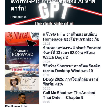
WormGPT: การคืนชีพของ AI สาย
ดาร์ก!
Phuket
05:00
แก้ไวรัส hi.ru วายร้ายแอบเปลี่ยน
Homepage ของโปรแกรมท่องเว็บ
13:21
ห้ามพลาดชมงาน Ubisoft Forward
จันทร์ที่ 13 เวลา 02.00 น ฟรีเกม
Watch Dogs 2
18:26
วิธีสร้าง Shortcut ทางลัดเครื่องคิด
เลขบน Desktop Windows 10
20:00
DDoS 2025: การโจมตีถล่มทราฟ
ฟิกเพิ่ม 41%
06:30
Call Me Shadow: The Ancient
Thai Order – Chapter 9
07:07
Follow Us