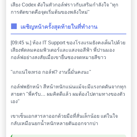
เสียง Codex ดังในหัวกอล์ฟราวกับเสริมกำลังใจ "ทุก
การตัดขาดคือจุดเริ่มต้นของพลังใหม่"
🏢
เผชิญหน้าครั้งสุดท้ายในที่ทำงาน
[09:45 น.] ห้อง IT Support ของโรงแรมยังคงเต็มไปด้วย
เสียงพัดลมคอมพิวเตอร์และแสงจอสีฟ้า พี่ปานมอง
กอล์ฟอย่างสงสัยเมื่อเขายื่นซองจดหมายสีขาว
"แกแน่ใจเหรอ กอล์ฟ? งานนี้มั่นคงนะ"
กอล์ฟพยักหน้า สีหน้าหนักแน่นแม้จะมีแรงกดดันจากทุก
สายตา "พี่ครับ… ผมคิดดีแล้ว ผมต้องไปตามทางของตัว
เอง"
เขาเซ็นเอกสารลาออกด้วยมือที่สั่นเล็กน้อย แต่ในใจ
กลับเหมือนยกน้ำหนักหลายตันออกจากบ่า