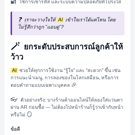
🔐
ใช้การเข้ารหัส และระบบความปลอดภัยที่โปร่งใส
❓
เราจะวางใจให้
AI
เข้าใจเราได้แค่ไหน โดย
ไม่รู้สึกว่าถูก "แอบดู"?
🪄
ยกระดับประสบการณ์ลูกค้าให้
ว้าว
AI
ช่วยให้ทุกการใช้งาน “รู้ใจ” และ “สะดวก” ขึ้น เช่น
การแนะนำเมนู, การลองของในโลกเสมือน, หรือการ
🎉
ตอบคำถามแบบเฉพาะบุคคล
👓
ตัวอย่างจริง: บางร้านค้าออนไลน์ให้ลองใส่แว่นตา
ผ่าน AR ก่อนซื้อ — ไม่ต้องไปหน้าร้านก็รู้ว่าเข้ากับหน้า
🪞
หรือไม่
ข้อดี