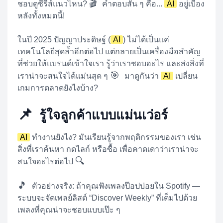
🎬
ชอบดูซีรีส์แนวไหน?
คำตอบสั้น ๆ คือ...
AI
อยู่เบื้อง
หลังทั้งหมดนี้!
ในปี 2025 ปัญญาประดิษฐ์ (
AI
) ไม่ได้เป็นแค่
เทคโนโลยีสุดล้ำอีกต่อไป แต่กลายเป็นเครื่องมือสำคัญ
ที่ช่วยให้แบรนด์เข้าใจเรา รู้ว่าเราชอบอะไร และส่งสิ่งที่
🎯
เราน่าจะสนใจได้แม่นสุด ๆ
มาดูกันว่า
AI
เปลี่ยน
เกมการตลาดยังไงบ้าง?
📌
รู้ใจลูกค้าแบบแม่นเว่อร์
AI
ทำงานยังไง? มันเรียนรู้จากพฤติกรรมของเรา เช่น
สิ่งที่เราค้นหา กดไลก์ หรือซื้อ เพื่อคาดเดาว่าเราน่าจะ
🔍
สนใจอะไรต่อไป
🎵
ตัวอย่างจริง: ถ้าคุณฟังเพลงป๊อปบ่อยใน Spotify —
ระบบจะจัดเพลย์ลิสต์ “Discover Weekly” ที่เต็มไปด้วย
เพลงที่คุณน่าจะชอบแบบเป๊ะ ๆ