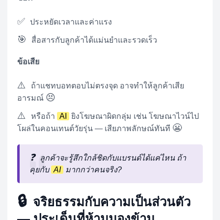
✅
ประหยัดเวลาและค่าแรง
🎯
สื่อสารกับลูกค้าได้แม่นยำและรวดเร็ว
ข้อเสีย
⚠️
ถ้าแชทบอทตอบไม่ตรงจุด อาจทำให้ลูกค้าเสีย
😣
อารมณ์
⚠️
หรือถ้า
AI
ยิงโฆษณาผิดกลุ่ม เช่น โฆษณาไวน์ไป
😬
โผล่ในคอนเทนต์วัยรุ่น — เสียภาพลักษณ์ทันที
❓
ลูกค้าจะรู้สึกใกล้ชิดกับแบรนด์ได้แค่ไหน ถ้า
คุยกับ
AI
มากกว่าคนจริง?
🔒
จริยธรรมกับความเป็นส่วนตัว
— ประเด็นที่ห้ามมองข้าม