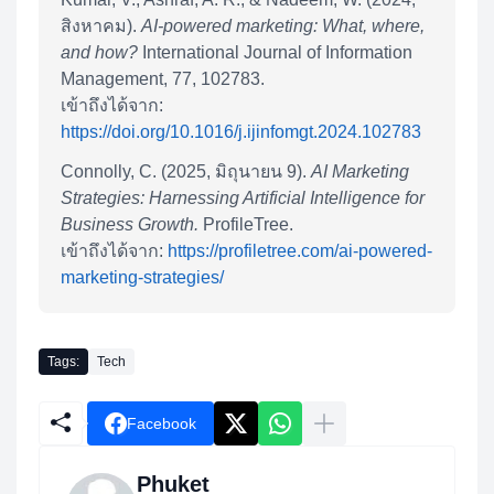
สิงหาคม).
AI-powered marketing: What, where,
and how?
International Journal of Information
Management, 77, 102783.
เข้าถึงได้จาก:
https://doi.org/10.1016/j.ijinfomgt.2024.102783
Connolly, C. (2025, มิถุนายน 9).
AI Marketing
Strategies: Harnessing Artificial Intelligence for
Business Growth.
ProfileTree.
เข้าถึงได้จาก:
https://profiletree.com/ai-powered-
marketing-strategies/
Tags:
Tech
Facebook
Phuket