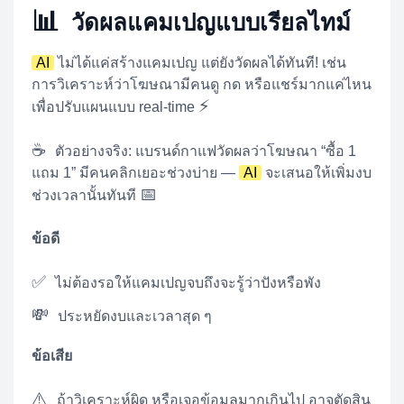
📊
วัดผลแคมเปญแบบเรียลไทม์
AI
ไม่ได้แค่สร้างแคมเปญ แต่ยังวัดผลได้ทันที! เช่น
การวิเคราะห์ว่าโฆษณามีคนดู กด หรือแชร์มากแค่ไหน
⚡
เพื่อปรับแผนแบบ real-time
☕
ตัวอย่างจริง: แบรนด์กาแฟวัดผลว่าโฆษณา “ซื้อ 1
แถม 1” มีคนคลิกเยอะช่วงบ่าย —
AI
จะเสนอให้เพิ่มงบ
📅
ช่วงเวลานั้นทันที
ข้อดี
✅
ไม่ต้องรอให้แคมเปญจบถึงจะรู้ว่าปังหรือพัง
💸
ประหยัดงบและเวลาสุด ๆ
ข้อเสีย
⚠️
ถ้าวิเคราะห์ผิด หรือเจอข้อมูลมากเกินไป อาจตัดสิน