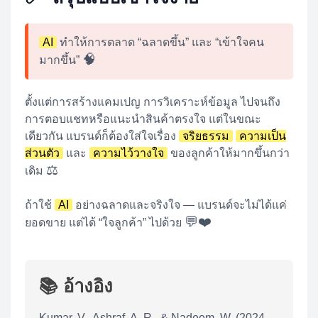
AI
ทำให้การตลาด “ฉลาดขึ้น” และ “เข้าใจคน
🧠
มากขึ้น”
ตั้งแต่การสร้างแคมเปญ การวิเคราะห์ข้อมูล ไปจนถึง
การตอบแชทหรือแนะนำสินค้าตรงใจ แต่ในขณะ
เดียวกัน แบรนด์ก็ต้องใส่ใจเรื่อง
จริยธรรม
ความเป็น
ส่วนตัว
และ
ความไว้วางใจ
ของลูกค้าให้มากขึ้นกว่า
⚖️
เดิม
ถ้าใช้
AI
อย่างฉลาดและจริงใจ — แบรนด์จะไม่ได้แค่
💬❤️
ยอดขาย แต่ได้ “ใจลูกค้า” ไปด้วย
📚 อ้างอิง
Kumar, V., Ashraf, A. R., & Nadeem, W. (2024,