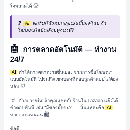
😓
ใจพลาดได้
❓
AI
จะช่วยให้แคมเปญแม่นขึ้นแค่ไหน ถ้า
โลกออนไลน์เปลี่ยนทุกนาที?
🤖
การตลาดอัตโนมัติ — ทำงาน
24/7
AI
ทำให้การตลาดง่ายขึ้นเยอะ จากการซื้อโฆษณา
แบบอัตโนมัติ ไปจนถึงแชทบอทที่ตอบลูกค้าแบบไม่ต้อง
⏰
หลับ
💬
ตัวอย่างจริง: ถ้าคุณแชทกับร้านใน Lazada แล้วได้
คำตอบทันที เช่น “มีของมั้ยคะ?” — นั่นแหละคือ
AI
🛍️
ช่วยตอบแทนคน
ข้อดี