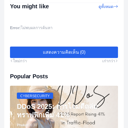
You might like
ดูทั้งหมด
Error:
ไม่พบผลการค้นหา
แสดงความคิดเห็น (0)
ใหม่กว่า
เก่ากว่า
Popular Posts
CYBERSECURITY
DDoS 2025: การโจมตีถล่ม
ทราฟฟิกเพิ่ม 41%
Phuket
06:30