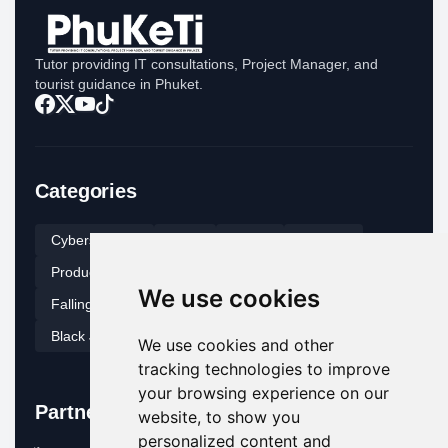
Tutor providing IT consultations, Project Manager, and
tourist guidance in Phuket.
Categories
Cybersecurity
Tech
Novel
How To
Productivity
Digital Immortal
Call Me Shadow
We use cookies
Falling for Fake
It’s Your Business
Black Jasmine
We use cookies and other
tracking technologies to improve
your browsing experience on our
Partners
website, to show you
personalized content and