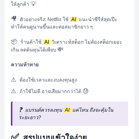
💡
ให้ลูกค้า
🎥
ตัวอย่างจริง: Netflix ใช้
AI
แนะนำซีรีส์สุดเป๊ะ
ทำให้คนดูนานขึ้นและต่อสมาชิกยาว ๆ
📦
ร้านค้าใช้
AI
วิเคราะห์สต็อก ไม่ต้องสต็อกเยอะ
💸
เกิน ลดต้นทุนได้เพียบ
ความท้าทาย
⚠️
ต้องใช้เวลาและงบลงทุนสูง
⚠️
😓
ถ้าใช้ไม่ดี อาจเสียมากกว่าได้
❓
แบรนด์ควรลงทุน
AI
แค่ไหน ถึงจะคุ้มใน
ระยะยาว?
✅
สรุปแบบเข้าใจง่าย