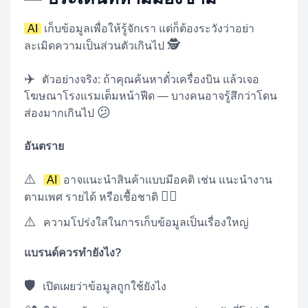
AI
เก็บข้อมูลเพื่อให้รู้จักเรา แต่ก็ต้องระวังว่าอย่า
🕵️
ละเมิดความเป็นส่วนตัวเกินไป
✈️
ตัวอย่างจริง: ถ้าคุณค้นหาตั๋วเครื่องบิน แล้วเจอ
โฆษณาโรงแรมเต็มหน้าฟีด — บางคนอาจรู้สึกว่าโดน
😕
ส่องมากเกินไป
อันตราย
⚠️
AI
อาจแนะนำสินค้าแบบมีอคติ เช่น แนะนำงาน
🙅‍♂️
ตามเพศ รายได้ หรือเชื้อชาติ
⚠️
ความโปร่งใสในการเก็บข้อมูลเป็นเรื่องใหญ่
แบรนด์ควรทำยังไง?
🛡️
เปิดเผยว่าข้อมูลถูกใช้ยังไง