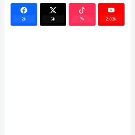
2k
6k
7k
2.03k