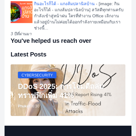
กินอะไรก็ได้ - แกงส้มปลานิลบ้าน
-
[image: กิน
อะไรก็ได้ - แกงส้มปลานิลบ้าน] สวัสดีทุกท่านครับ
กำลังเข้าสู่หน้าฝน ใครที่ทำงาน Office เลิกงาน
แล้วอยู่บ้านไม่ค่อยได้ออกกำลังกายเหมือนกับเรา
ช่วงนี้...
3 ปีที่ผ่านมา
You've helped us reach over
Latest Posts
CYBERSECURITY
DDoS 2025: การโจมตีถล่ม
ทราฟฟิกเพิ่ม 41%
Phuket
06:30